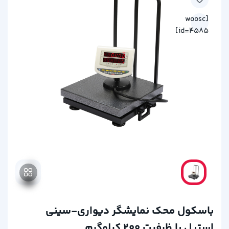
[woosc
id=4585]
باسکول محک نمایشگر دیواری-سینی
استیل با ظرفیت 200 کیلوگرم