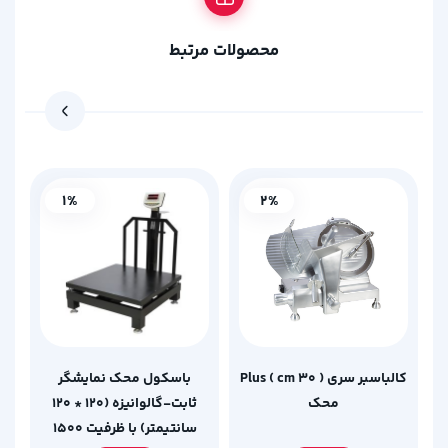
محصولات مرتبط
1%
2%
کالباسبر سری Plus ( cm 30 )
باسکول محک نمایشگر
محک
ثابت-گالوانیزه (120 * 120
سانتیمتر) با ظرفیت 1500