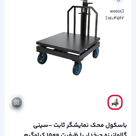
[woosc
id=4562]
باسکول محک نمایشگر ثابت -سینی
گالوانیزه چرخدار با ظرفیت 1500 کیلوگرم