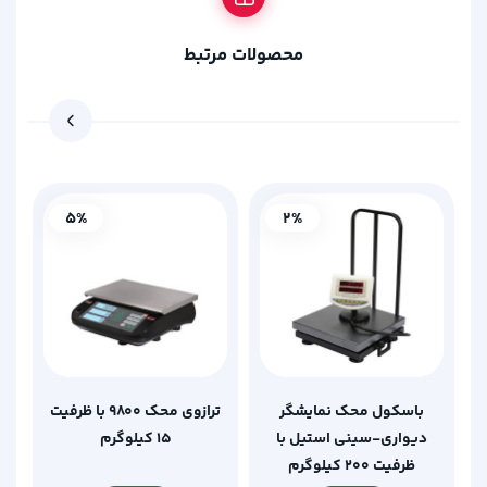
محصولات مرتبط
5%
2%
باسکول محک نمایشگر
ترازوی محک 9800 با ظرفیت
دیواری-سینی استیل با
15 کیلوگرم
ظرفیت 200 کیلوگرم