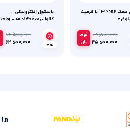
ترازوی محک 16000BP با ظرفیت
باسکول الکترونیکی –
گالوانیزه300kg – MDS13000
تومـ
ت
۶۶,۵۰۰,۰۰۰
۴۷,۸۰۰,۰۰۰
ــان
۶۴,۵۰۰,۰۰۰
۴۵,۵۰۰,۰۰۰
3%