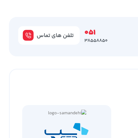
051
تلفن های تماس
38558850