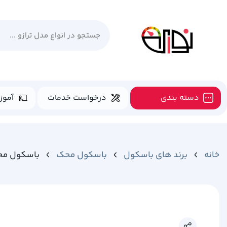
دسته بندی
درخواست خدمات
آموز
خانه
برند های باسکول
باسکول محک
باسکول محک ن