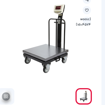
[woosc
id=4574]