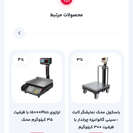
محصولات مرتبط
4%
3%
باسکول محک نمایشگر ثابت
ترازوی 15000Plus با ظرفیت
-سینی گالوانیزه چرخدار با
35 کیلوگرم محک
ظرفیت 300 کیلوگرم