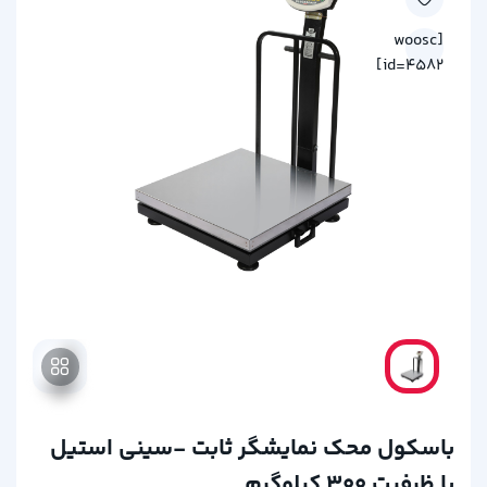
[woosc
id=4582]
باسکول محک نمایشگر ثابت -سینی استیل
با ظرفیت 300 کیلوگرم