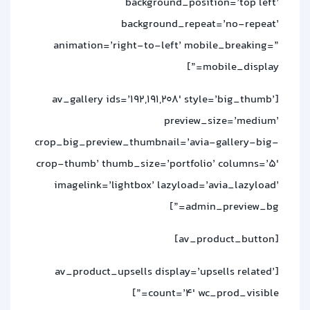
background_position=’top left’
background_repeat=’no-repeat’
animation=’right-to-left’ mobile_breaking=”
mobile_display=”]
[av_gallery ids=’192,191,208′ style=’big_thumb’
preview_size=’medium’
crop_big_preview_thumbnail=’avia-gallery-big-
crop-thumb’ thumb_size=’portfolio’ columns=’5′
imagelink=’lightbox’ lazyload=’avia_lazyload’
admin_preview_bg=”]
[av_product_button]
[av_product_upsells display=’upsells related’
count=’4′ wc_prod_visible=”]