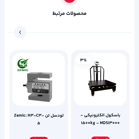
محصولات مرتبط
3%
باسکول الکترونیکی –
لودسل تن Zemic: H3-C3-
1500kg – MDS13000
5