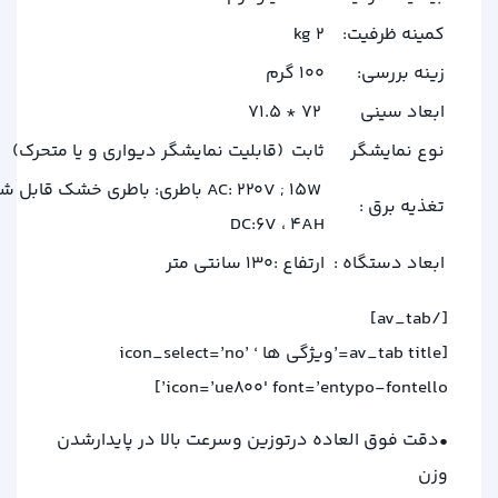
کمینه ظرفیت:
2 kg
زینه بررسی:
100 گرم
ابعاد سینی
72 * 71.5
نوع نمایشگر
ثابت (قابلیت نمایشگر دیواری و یا متحرک)
AC: 220V ; 15W باطری: باطری خشک قابل ش
تغذیه برق :
DC:6V ، 4AH
ابعاد دستگاه :
ارتفاع :130 سانتی متر
[/av_tab]
[av_tab title=’ویژگی ها ‘ icon_select=’no’
icon=’ue800′ font=’entypo-fontello’]
•دقت فوق العاده درتوزین وسرعت بالا در پایدارشدن
وزن