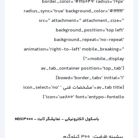
border_color=’#ffb049′ radius=’10px’
radius_sync=’true’ background_color=’#ffffff’
src=” attachment=” attachment_size=”
background_position=’top left’
background_repeat=’no-repeat’
animation=’right-to-left’ mobile_breaking=”
mobile_display=”]
[av_tab_container position=’top_tab’
boxed=’border_tabs’ initial=’1′]
[av_tab title=’مشخصات فنی ‘ icon_select=’no’
icon=’ue800′ font=’entypo-fontello’]
باسکول الکترونیکی – نمایشگر ثابت – MDS13000
بیشینه ظرفیت:
300 کیلوگرم