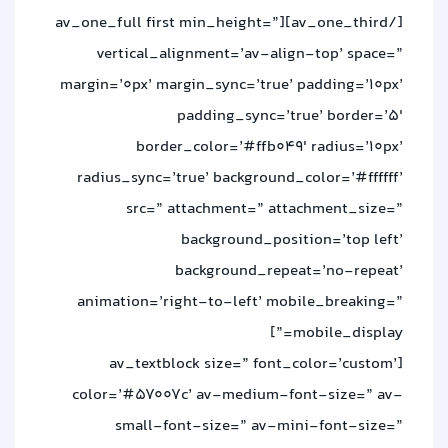
[/av_one_third][av_one_full first min_height=”
vertical_alignment=’av-align-top’ space=”
margin=’0px’ margin_sync=’true’ padding=’10px’
padding_sync=’true’ border=’5′
border_color=’#ffb049′ radius=’10px’
radius_sync=’true’ background_color=’#ffffff’
src=” attachment=” attachment_size=”
background_position=’top left’
background_repeat=’no-repeat’
animation=’right-to-left’ mobile_breaking=”
mobile_display=”]
[av_textblock size=” font_color=’custom’
color=’#57007c’ av-medium-font-size=” av-
small-font-size=” av-mini-font-size=”