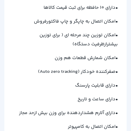
•دارای 10 حافظه برای ثبت قیمت کالاها
•امکان اتصال به چاپگر و چاپ فاکتورفروش
•امکان توزین چند مرحله ای ( برای توزین
بیشترازظرفیت دستگاه)
•امکان شمارش قطعات هم وزن
•صفرکننده خودکار (
Auto zero tracking
)
•دارای قابلیت پارسنگ
•دارای ساعت و تاریخ
•دارای آلارم هشداردهنده برای وزن بیش ازحد مجاز
•امکان اتصال به کامپیوتر