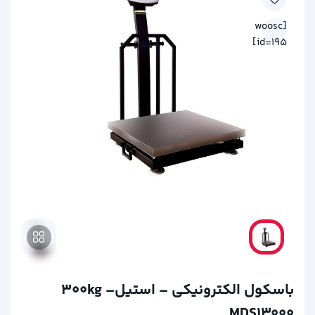
[woosc
id=195]
باسکول الکترونیکی – استیل300kg –
MDS13000