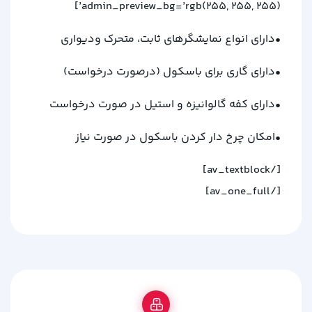
admin_preview_bg=’rgb(255, 255, 255)’]
•دارای انواع نمایشگرهای ثابت، متحرک ودیواری
•دارای گاری برای باسکول (درصورت درخواست)
•دارای کفه گالوانیزه و استیل در صورت درخواست
•امکان چرخ دار کردن باسکول در صورت نیاز
[/av_textblock]
[/av_one_full]