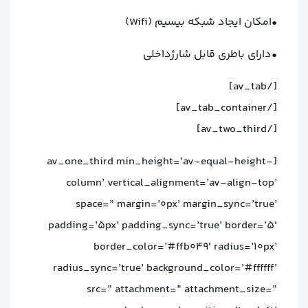
•امکان ایجاد شبکه بیسیم (
Wifi
)
•دارای باطری قابل شارژداخلی
[/av_tab]
[/av_tab_container]
[/av_two_third]
[av_one_third min_height=’av-equal-height-
column’ vertical_alignment=’av-align-top’
space=” margin=’0px’ margin_sync=’true’
padding=’5px’ padding_sync=’true’ border=’5′
border_color=’#ffb049′ radius=’10px’
radius_sync=’true’ background_color=’#ffffff’
src=” attachment=” attachment_size=”