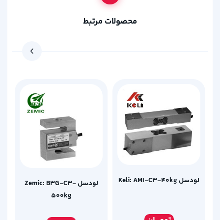
محصولات مرتبط
لودسل Keli: AMI-C3-40kg
لودسل Zemic: B3G-C3-
500kg