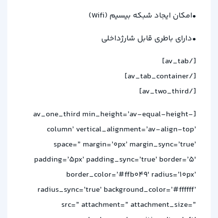
•امکان ایجاد شبکه بیسیم (
Wifi
)
•دارای باطری قابل شارژداخلی
[/av_tab]
[/av_tab_container]
[/av_two_third]
[av_one_third min_height=’av-equal-height-
column’ vertical_alignment=’av-align-top’
space=” margin=’0px’ margin_sync=’true’
padding=’5px’ padding_sync=’true’ border=’5′
border_color=’#ffb049′ radius=’10px’
radius_sync=’true’ background_color=’#ffffff’
src=” attachment=” attachment_size=”