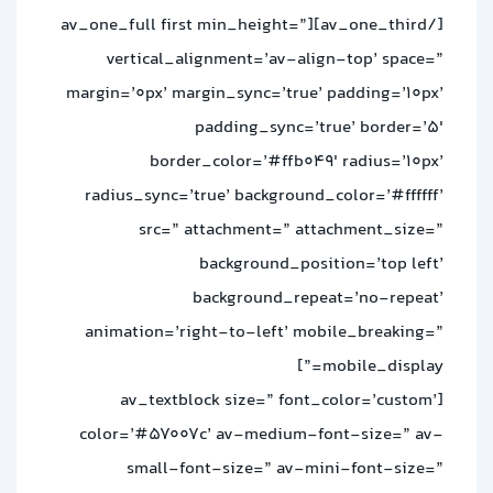
[/av_one_third][av_one_full first min_height=”
vertical_alignment=’av-align-top’ space=”
margin=’0px’ margin_sync=’true’ padding=’10px’
padding_sync=’true’ border=’5′
border_color=’#ffb049′ radius=’10px’
radius_sync=’true’ background_color=’#ffffff’
src=” attachment=” attachment_size=”
background_position=’top left’
background_repeat=’no-repeat’
animation=’right-to-left’ mobile_breaking=”
mobile_display=”]
[av_textblock size=” font_color=’custom’
color=’#57007c’ av-medium-font-size=” av-
small-font-size=” av-mini-font-size=”