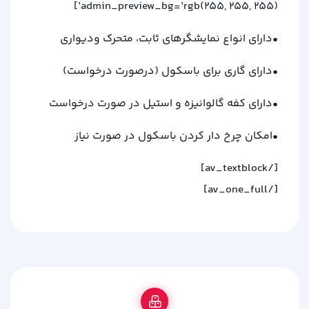
admin_preview_bg=’rgb(255, 255, 255)’]
•دارای انواع نمایشگرهای ثابت، متحرک ودیواری
•دارای گاری برای باسکول (درصورت درخواست)
•دارای کفه گالوانیزه و استیل در صورت درخواست
•امکان چرخ دار کردن باسکول در صورت نیاز
[/av_textblock]
[/av_one_full]