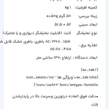
کمینه ظرفیت:
1 kg
زینه بررسی:
50 گرم e=50g
ابعاد سینی
52 * 51.5
نوع نمایشگر
ثابت (قابلیت نمایشگر دیواری و یا متحرک)
AC: 220V ; 15W باطری: باطری خشک قابل ش
تغذیه برق :
DC:6V ، 4AH
ابعاد دستگاه :
ارتفاع :130 سانتی متر
[/av_tab]
[av_tab title=’ویژگی ها ‘ icon_select=’no’
icon=’ue800′ font=’entypo-fontello’]
•دقت فوق العاده درتوزین وسرعت بالا در پایدارشدن
وزن