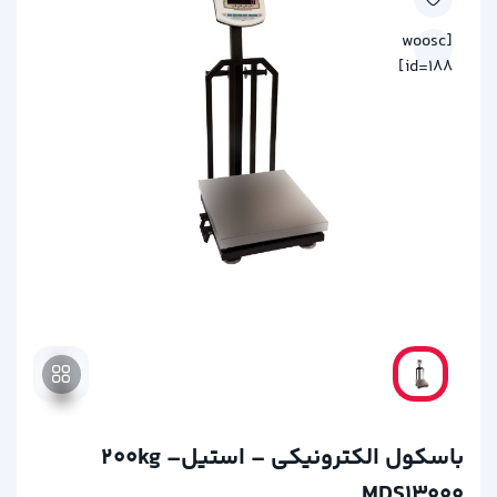
[woosc
id=188]
باسکول الکترونیکی – استیل200kg –
MDS13000