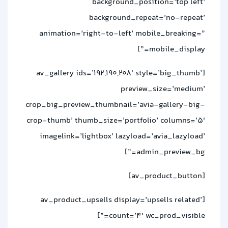
background_position=’top left’
background_repeat=’no-repeat’
animation=’right-to-left’ mobile_breaking=”
mobile_display=”]
[av_gallery ids=’192,190,208′ style=’big_thumb’
preview_size=’medium’
crop_big_preview_thumbnail=’avia-gallery-big-
crop-thumb’ thumb_size=’portfolio’ columns=’5′
imagelink=’lightbox’ lazyload=’avia_lazyload’
admin_preview_bg=”]
[av_product_button]
[av_product_upsells display=’upsells related’
count=’4′ wc_prod_visible=”]