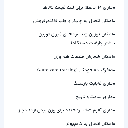
•دارای 10 حافظه برای ثبت قیمت کالاها
•امکان اتصال به چاپگر و چاپ فاکتورفروش
•امکان توزین چند مرحله ای ( برای توزین
بیشترازظرفیت دستگاه)
•امکان شمارش قطعات هم وزن
•صفرکننده خودکار (
Auto zero tracking
)
•دارای قابلیت پارسنگ
•دارای ساعت و تاریخ
•دارای آلارم هشداردهنده برای وزن بیش ازحد مجاز
•امکان اتصال به کامپیوتر