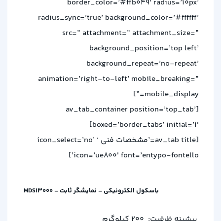
border_color=’#ffb049′ radius=’10px’
radius_sync=’true’ background_color=’#ffffff’
src=” attachment=” attachment_size=”
background_position=’top left’
background_repeat=’no-repeat’
animation=’right-to-left’ mobile_breaking=”
mobile_display=”]
[av_tab_container position=’top_tab’
boxed=’border_tabs’ initial=’1′]
[av_tab title=’مشخصات فنی ‘ icon_select=’no’
icon=’ue800′ font=’entypo-fontello’]
باسکول الکترونیکی – نمایشگر ثابت – MDS13000
بیشینه ظرفیت:
200 کیلوگرم