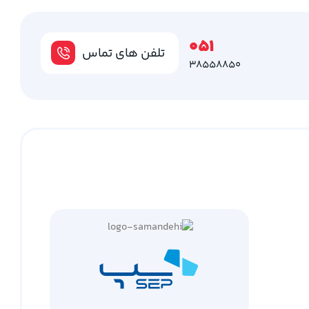
051
تلفن های تماس
38558850