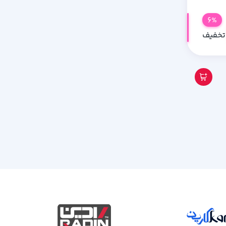
6%
تخفیف