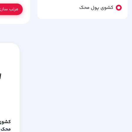
کشوی پول محک
مرتب ساز
کشوی 
محک