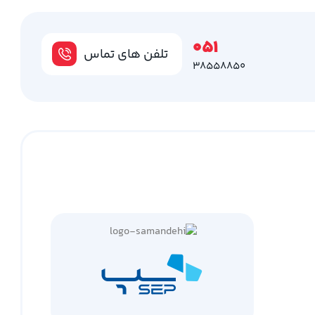
051
تلفن های تماس
38558850