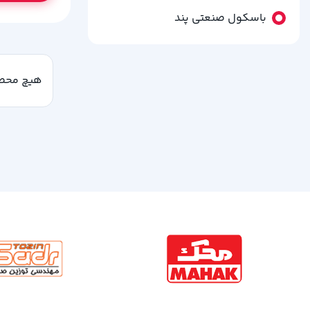
باسکول صنعتی پند
هیچ محصو