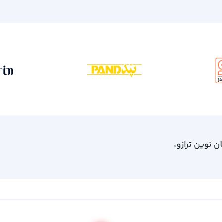
، امام خمینی 61، ساختمان نوین ترازو،