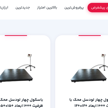
ی پیشفرض
پرفروش‌ترین
بالاترین امتیاز
جدیدترین
ارزان‌
ل چهار لودسل محک با
باسکول چهار لودسل محک 
1*120
ظرفیت 1000 ابعاد 150*150