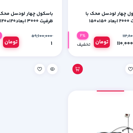
ل چهار لودسل محک با
باسکول چهار لودسل محک 
1*150
ظرفیت 3000 ابعاد120*120
2%
۵۹,۶۰۰,۰۰۰
تومان
تومان
۱
تخفیف