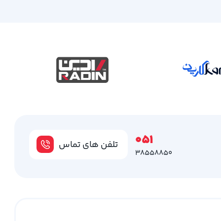
051
تلفن های تماس
38558850