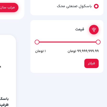
باسکول صنعتی محک
مرتب ساز
قیمت
فیلتر
باسکو
ظرفیت 1000 ابعاد 20