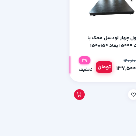
ل چهار لودسل محک با
1*150
2%
تومان
تخفیف