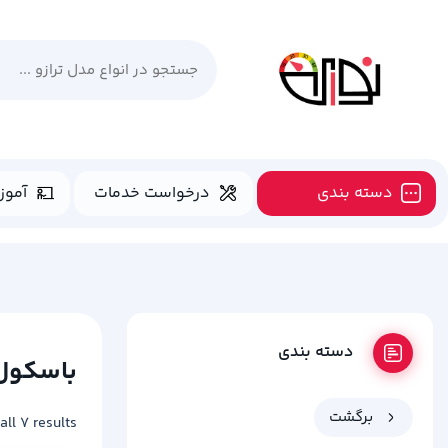
دسته بندی
درخواست خدمات
آموز
دسته بندی
باسکول
برگشت
all 7 results