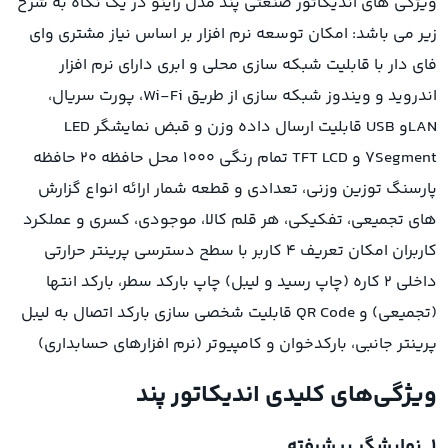
ویژگی های اندیکاتور صنعتی پند مدل راینو در یک نگاه به شرح
زیر می باشد: امکان توسعه نرم افزار بر اساس نیاز مشتری وای
فای دار با قابلیت شبکه سازی محلی و ابری دارای نرم افزار
اندروید و ویندوز شبکه سازی از طریق Wi-Fi، پورت سریال،
LANو USB قابلیت ارسال داده وزن و قبض نمایشگر LED
7Segment و TFT LCD تمام رنگی ۱۰۰۰ محل حافظه ۲۰ حافظه
پارسنگ توزین وزنی، تعدادی و قطعه شمار ارائه انواع گزارش
های تجمیعی، تفکیکی، هر قلم کالا، موجودی، کسری و عملکرد
کاربران امکان تعریف ۴ کاربر با سطح دسترسی پرینتر حرارتی
داخلی ۲ کاره (چاپ رسید و لیبل) چاپ بارکد سطر، بارکد انتها
(تجمیعی) و QR Code قابلیت شخصی سازی بارکد اتصال به لیبل
پرینتر جانبی، بارکدخوان و کامپیوتر (نرم افزارهای حسابداری)
ویژگی‌های کلیدی اندیکاتور پند
۱. نمایشگر پیشرفته