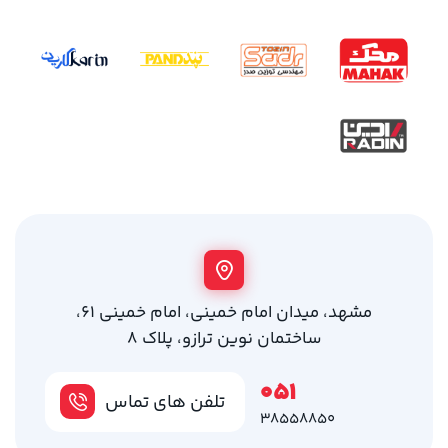
مشهد، میدان امام خمینی، امام خمینی 61،
ساختمان نوین ترازو، پلاک 8
051
تلفن های تماس
38558850