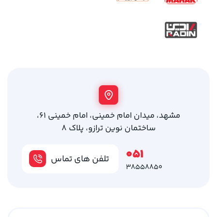
مشهد، میدان امام خمینی، امام خمینی 61،
ساختمان نوین ترازو، پلاک 8
051
تلفن های تماس
38558850