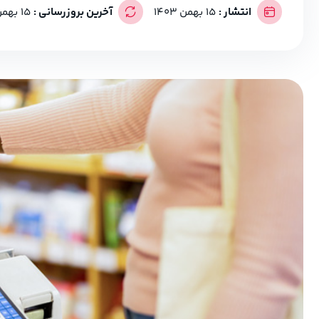
انتشار :
15 بهمن 1403
آخرین بروزرسانی :
15 بهمن 1403