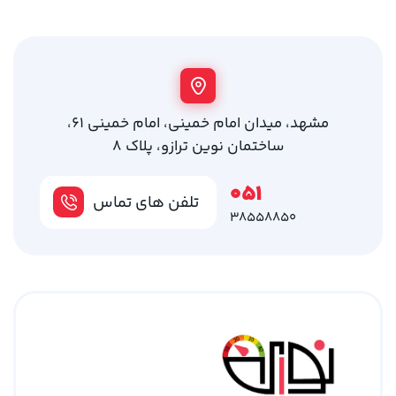
مشهد، میدان امام خمینی، امام خمینی 61،
ساختمان نوین ترازو، پلاک 8
051
تلفن های تماس
38558850