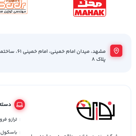
مشهد، میدان امام خمینی
پلاک 8
دسته 
ترازو فر
باسکول