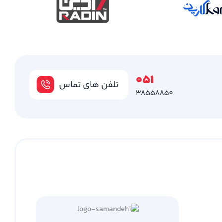
051
تلفن های تماس
38558850