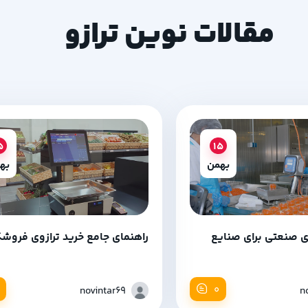
مقالات نوین ترازو
5
15
بهمن
به
وی صنعتی برای صنایع
راهنمای جامع خرید ترازوی فروش
0
novintar69
n