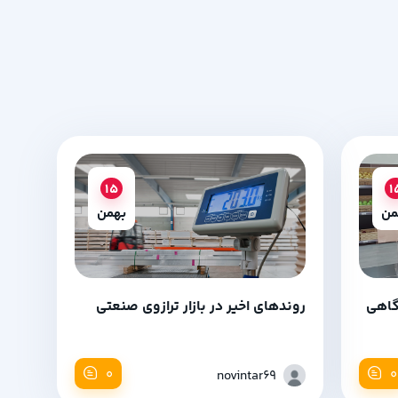
15
1
من
بهمن
گاهی
روندهای اخیر در بازار ترازوی صنعتی
0
0
novintar69