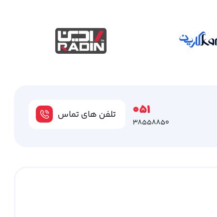
051
تلفن های تماس
38558850