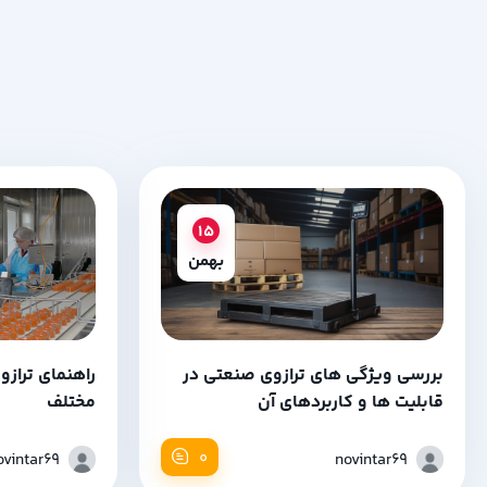
15
بهمن
بررسی ویژگی های ترازوی صنعتی در
راهنمای تراز
قابلیت ها و کاربردهای آن
مختلف
0
ovintar69
novintar69