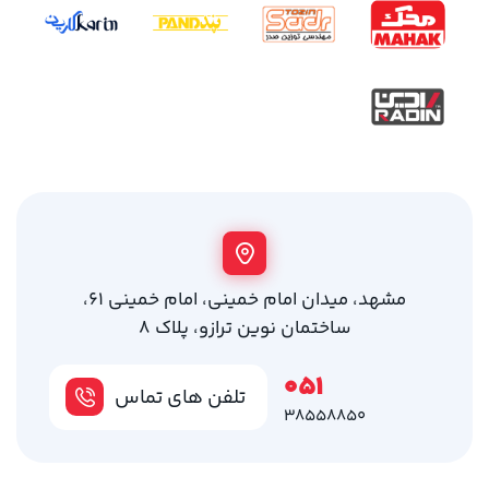
مشهد، میدان امام خمینی، امام خمینی 61،
ساختمان نوین ترازو، پلاک 8
051
تلفن های تماس
38558850